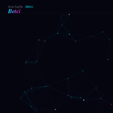
Ana Sayfa
Betci
Betci