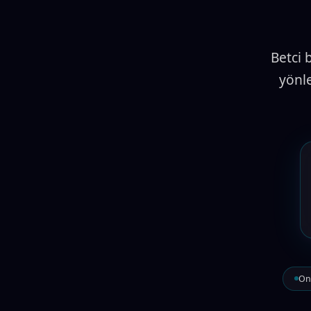
Betci 
yönle
Ona