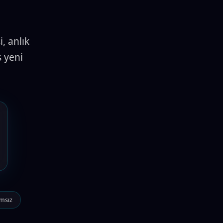
, anlık
s yeni
msız