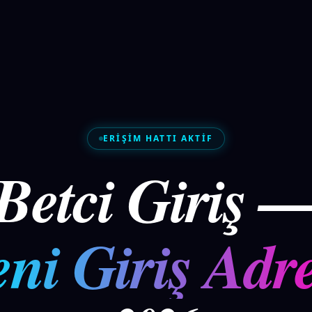
ERIŞIM HATTI AKTIF
Betci Giriş 
eni Giriş Adre