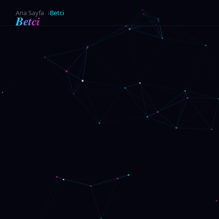
Ana Sayfa
Betci
Betci