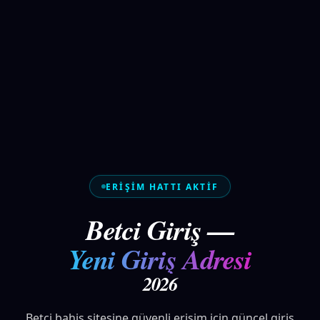
ERIŞIM HATTI AKTIF
Betci Giriş —
Yeni Giriş Adresi
2026
Betci bahis sitesine güvenli erişim için güncel giriş