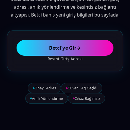
adresi, anlık yönlendirme ve kesintisiz bağlantı
altyapısı. Betci bahis yeni giriş bilgileri bu sayfada.
Betci'ye Gir
→
Resmi Giriş Adresi
Onaylı Adres
Güvenli Ağ Geçidi
Anlık Yönlendirme
Cihaz Bağımsız