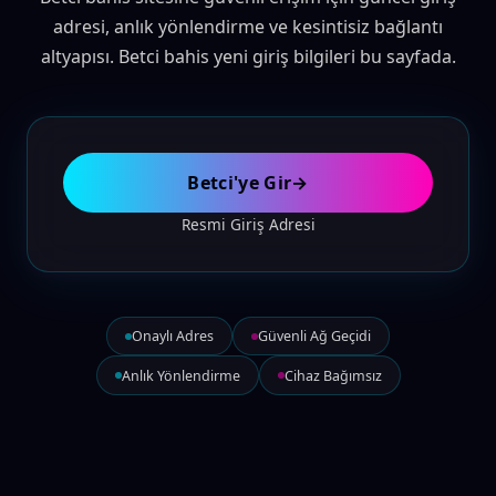
adresi, anlık yönlendirme ve kesintisiz bağlantı
altyapısı. Betci bahis yeni giriş bilgileri bu sayfada.
Betci'ye Gir
→
Resmi Giriş Adresi
Onaylı Adres
Güvenli Ağ Geçidi
Anlık Yönlendirme
Cihaz Bağımsız