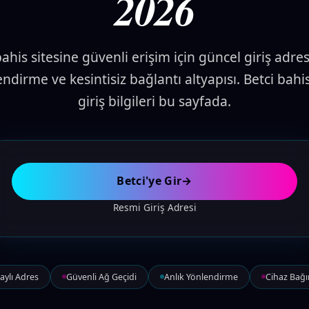
2026
bahis sitesine güvenli erişim için güncel giriş adresi
ndirme ve kesintisiz bağlantı altyapısı. Betci bahi
giriş bilgileri bu sayfada.
Betci'ye Gir
→
Resmi Giriş Adresi
ylı Adres
Güvenli Ağ Geçidi
Anlık Yönlendirme
Cihaz Bağı