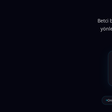
Betci 
yönle
Ona