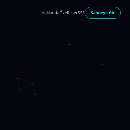
Hakkında
Özellikler
SSS
Sahneye Gir