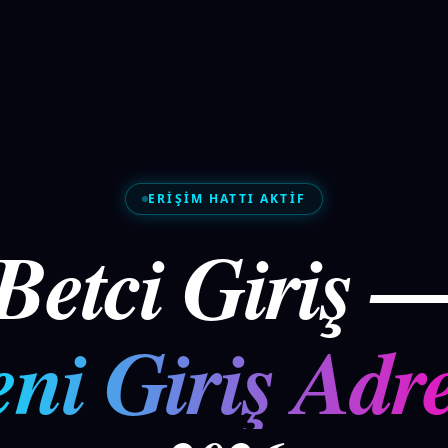
ERIŞIM HATTI AKTIF
Betci Giriş 
eni Giriş Adre