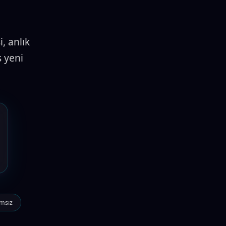
, anlık
s yeni
msız