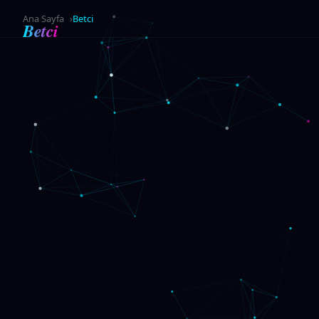
Ana Sayfa
Betci
Betci