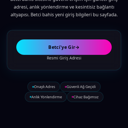
adresi, anlık yönlendirme ve kesintisiz bağlantı
altyapısı. Betci bahis yeni giriş bilgileri bu sayfada.
Betci'ye Gir
→
Resmi Giriş Adresi
Onaylı Adres
Güvenli Ağ Geçidi
Anlık Yönlendirme
Cihaz Bağımsız