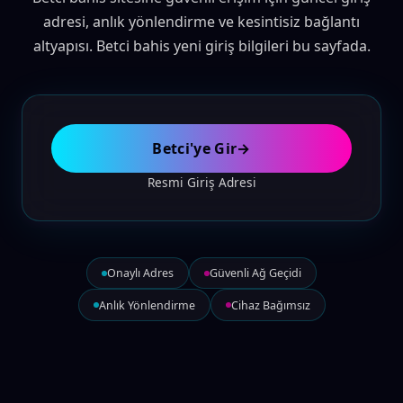
adresi, anlık yönlendirme ve kesintisiz bağlantı
altyapısı. Betci bahis yeni giriş bilgileri bu sayfada.
Betci'ye Gir
→
Resmi Giriş Adresi
Onaylı Adres
Güvenli Ağ Geçidi
Anlık Yönlendirme
Cihaz Bağımsız