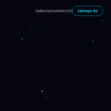
Hakkında
Özellikler
SSS
Sahneye Gir