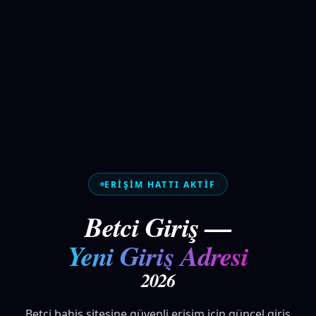
ERIŞIM HATTI AKTIF
Betci Giriş —
Yeni Giriş Adresi
2026
Betci bahis sitesine güvenli erişim için güncel giriş