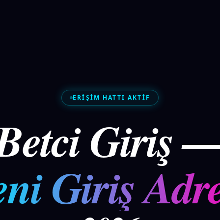
ERIŞIM HATTI AKTIF
Betci Giriş 
eni Giriş Adre