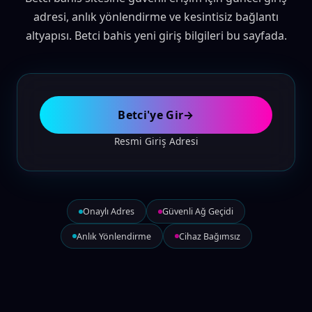
adresi, anlık yönlendirme ve kesintisiz bağlantı
altyapısı. Betci bahis yeni giriş bilgileri bu sayfada.
Betci'ye Gir
→
Resmi Giriş Adresi
Onaylı Adres
Güvenli Ağ Geçidi
Anlık Yönlendirme
Cihaz Bağımsız