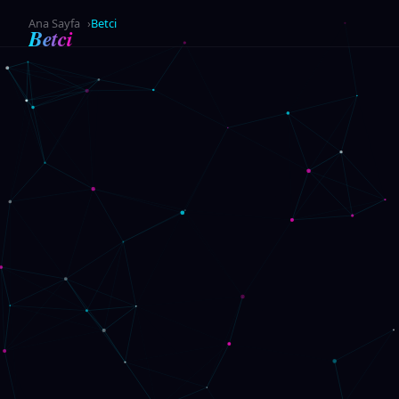
Ana Sayfa
Betci
Betci