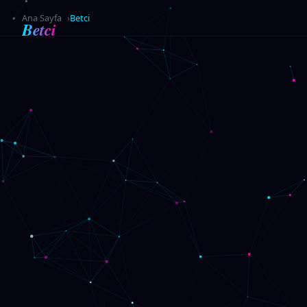
Ana Sayfa
Betci
Betci