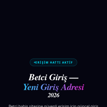
ERIŞIM HATTI AKTIF
Betci Giriş —
Yeni Giriş Adresi
2026
Betci bahis sitesine güvenli erişim için güncel giriş