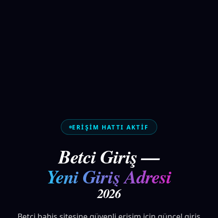
ERIŞIM HATTI AKTIF
Betci Giriş —
Yeni Giriş Adresi
2026
Betci bahis sitesine güvenli erişim için güncel giriş