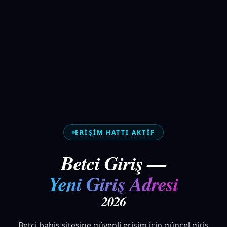
ERIŞIM HATTI AKTIF
Betci Giriş —
Yeni Giriş Adresi
2026
Betci bahis sitesine güvenli erişim için güncel giriş