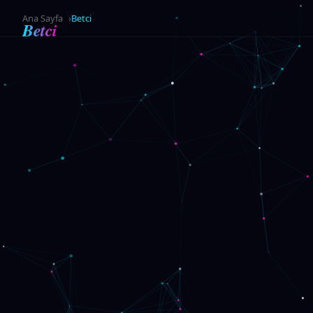
Ana Sayfa
Betci
Betci