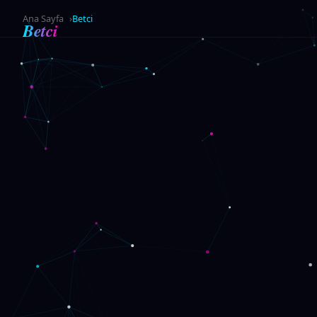
Ana Sayfa
Betci
Betci