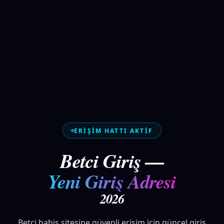
ERIŞIM HATTI AKTIF
Betci Giriş —
Yeni Giriş Adresi
2026
Betci bahis sitesine güvenli erişim için güncel giriş