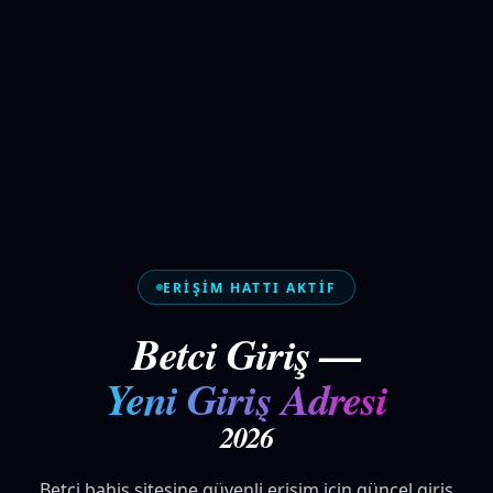
ERIŞIM HATTI AKTIF
Betci Giriş —
Yeni Giriş Adresi
2026
Betci bahis sitesine güvenli erişim için güncel giriş